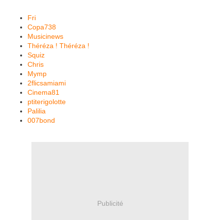
Fri
Copa738
Musicinews
Théréza ! Théréza !
Squiz
Chris
Mymp
2flicsamiami
Cinema81
ptiterigolotte
Palilia
007bond
Publicité