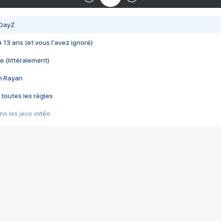
 DayZ
 a 13 ans (et vous l'avez ignoré)
e (littéralement)
im Rayan
 toutes les règles
s les jeux vidéo
us choquant de Rockstar ? - Le scandale BULLY
e plus moche de Steam
du RÊVE tourne au CAUCHEMAR
pendant 8 heures
it… à tort
umiliés par un jeu vidéo