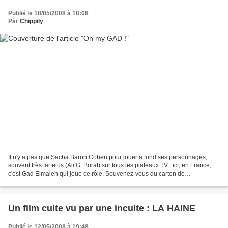
Publié le 18/05/2008 à 18:08
Par
Chippily
Il n'y a pas que Sacha Baron Cohen pour jouer à fond ses personnages,
souvent très farfelus (Ali G, Borat) sur tous les plateaux TV : ici, en France,
c'est Gad Elmaleh qui joue ce rôle. Souvenez-vous du carton de
"Chouchou", le travesti qui tombe amoureux...
Un film culte vu par une inculte : LA HAINE
Publié le 12/05/2008 à 19:48