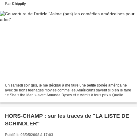
Par
Chippily
Un samedi soir gris, je me décidai à me faire une petite soirée américaine
avec de bons teenages movies comme les Américains savent si bien le faire
: « She s the Man » avec Amanda Bynes et « Admis à tous prix » Quelle
rigolade ! Quel scénario à suspens...
HORS-CHAMP : sur les traces de "LA LISTE DE
SCHINDLER"
Publié le 03/05/2008 à 17:03