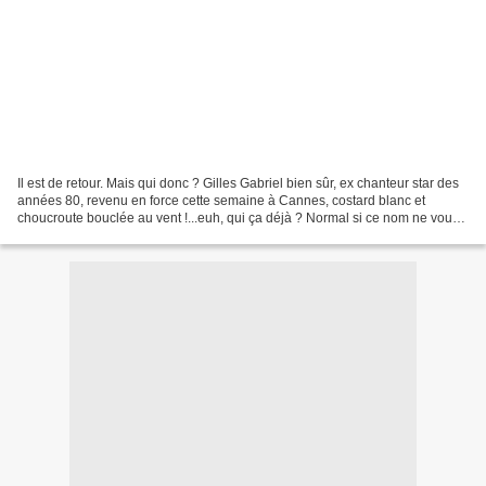
Il est de retour. Mais qui donc ? Gilles Gabriel bien sûr, ex chanteur star des
années 80, revenu en force cette semaine à Cannes, costard blanc et
choucroute bouclée au vent !...euh, qui ça déjà ? Normal si ce nom ne vous
dit rien, car il s'agit en fait...