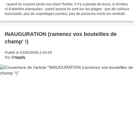
- quand ils courent pieds nus dans l'herbe, il n'y a jamais de trous, ni d'orties,
ni d'abeilles planquées - pareil quand ils sont sur les plages : pas de cailloux
tranchants, pas de coquillages pointus, pas de poissons morts les ventrailles
à l'air,...
INAUGURATION (ramenez vos bouteilles de
champ' !)
Publié le 03/05/2008 à 09:59
Par
Chippily