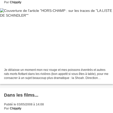
Par
Chippily
Je délaisse un moment mon nez rouge et mes poissons éventrés et autres
rats morts flottant dans les rivières (bon appetit si vous êtes à table), pour me
consacrer à un sujet beaucoup plus dramatique : la Shoah. Direction
Cracovie, en Pologne, ville meurtrie...
Dans les films...
Publié le 03/05/2008 à 14:08
Par
Chippily