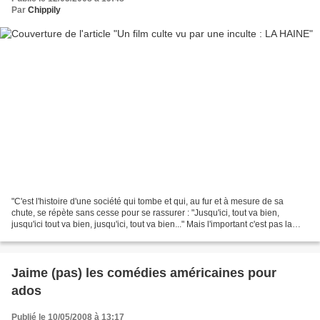
Par
Chippily
"C'est l'histoire d'une société qui tombe et qui, au fur et à mesure de sa
chute, se répète sans cesse pour se rassurer : "Jusqu'ici, tout va bien,
jusqu'ici tout va bien, jusqu'ici, tout va bien..." Mais l'important c'est pas la
chute. C'est l'atterrissage."...
Jaime (pas) les comédies américaines pour
ados
Publié le 10/05/2008 à 13:17