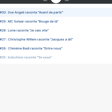
#30 : Eve Angeli raconte "Avant de partir"
#29 : MC Solaar raconte "Bouge de là"
28 : Lorie raconte "Je vais vite"
#27 : Christophe Willem raconte "Jacques a dit"
#26 : Chimène Badi raconte "Entre nous"
#25 : Indochine raconte "3e sexe"
#24 : Zaho raconte "C'est chelou"
#23 : Patrick Bruel raconte "Au café des délices"
#22 : Kyo raconte "Le chemin"
#21 : Nolwenn Leroy raconte "Cassé"
#20 : Patrick Hernandez raconte "Born to be alive"
#19 : Lorie raconte "Près de moi"