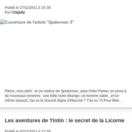
Publié le 27/11/2011 à 10:38
Par
Chippily
Pitcho, mon pitch : le (re-)retour de Spiderman, alias Peter Parker, en proie à
de nouveaux ennemis : une bête noire étrange, un homme sable...et lui-
même (waouh, t'as vu le résumé digne d'Allociné ? T'as vu ?!) Pour fêter
Halloween, j'aurais voulu faire...
Les aventures de Tintin : le secret de la Licorne
Publié le 07/11/2011 à 12:39