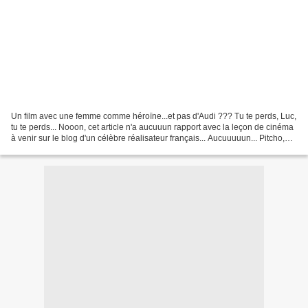
Un film avec une femme comme héroïne...et pas d'Audi ??? Tu te perds, Luc,
tu te perds... Nooon, cet article n'a aucuuun rapport avec la leçon de cinéma
à venir sur le blog d'un célèbre réalisateur français... Aucuuuuun... Pitcho,
mon pitch : Aung San...