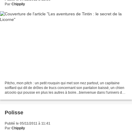
Par
Chippily
Pitcho, mon pitch : un petit rouquin qui met son nez partout, un capitaine
soiffard qui dit de drôles de trucs concernant son pantalon baissé, un chien
alcoolo qui pousse en plus les autres à boire...bienvenue dans l'univers de
Tintin ! (pardon : Tine-tine,...
Polisse
Publié le 05/11/2011 à 11:41
Par
Chippily