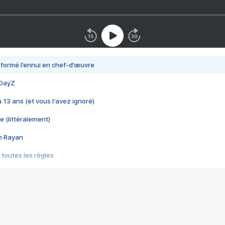
nsformé l’ennui en chef-d’œuvre
 DayZ
 a 13 ans (et vous l'avez ignoré)
e (littéralement)
im Rayan
 toutes les règles
s les jeux vidéo
us choquant de Rockstar ? - Le scandale BULLY
e plus moche de Steam