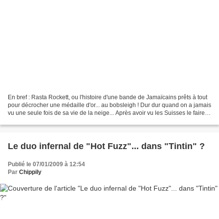
En bref : Rasta Rockett, ou l'histoire d'une bande de Jamaïcains prêts à tout
pour décrocher une médaille d'or... au bobsleigh ! Dur dur quand on a jamais
vu une seule fois de sa vie de la neige... Après avoir vu les Suisses le faire,
le pilote du bobsleigh...
Le duo infernal de "Hot Fuzz"... dans "Tintin" ?
Publié le 07/01/2009 à 12:54
Par
Chippily