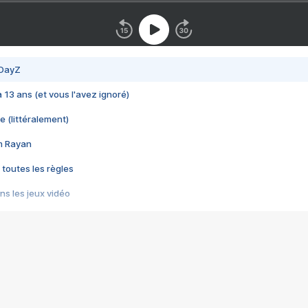
 DayZ
 a 13 ans (et vous l'avez ignoré)
e (littéralement)
im Rayan
 toutes les règles
s les jeux vidéo
us choquant de Rockstar ? - Le scandale BULLY
e plus moche de Steam
du RÊVE tourne au CAUCHEMAR
pendant 8 heures