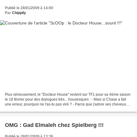
Publié le 28/01/2009 à 14:00
Par
Chippily
Plus sérieusement, le "Docteur House" revient sur TF1 pour sa 4ème saison
le 18 février pour des dialogues très... housesques : - Mais si Chase a fait
une erreur, pourquoi ne l'as-tu pas viré ? - Parce que j'adore ses cheveux.
(ne me demandez pas de quelle...
OMG : Gad Elmaleh chez Spielberg !!!
Publié le 28/01/2009 à 13:36