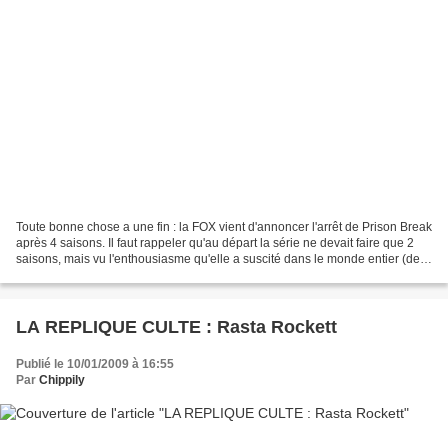
Toute bonne chose a une fin : la FOX vient d'annoncer l'arrêt de Prison Break
après 4 saisons. Il faut rappeler qu'au départ la série ne devait faire que 2
saisons, mais vu l'enthousiasme qu'elle a suscité dans le monde entier (des
milliers de fans apprenant...
LA REPLIQUE CULTE : Rasta Rockett
Publié le 10/01/2009 à 16:55
Par
Chippily