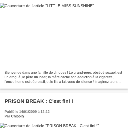
Bienvenue dans une famille de dingues ! Le grand-père, obsédé sexuel, est
un drogué, le père un loser, la mère cache son addiction à la cigarette,
l'oncle homo est dépressif, et le fils a fait voeu de silence ! Imaginez alors
l'ambiance dans le van (tout...
PRISON BREAK : C'est fini !
Publié le 14/01/2009 à 12:12
Par
Chippily