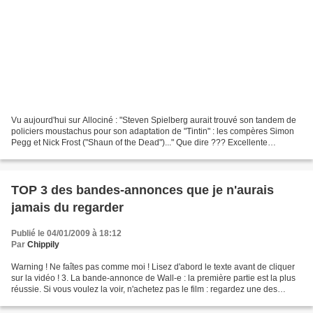
Vu aujourd'hui sur Allociné : "Steven Spielberg aurait trouvé son tandem de
policiers moustachus pour son adaptation de "Tintin" : les compères Simon
Pegg et Nick Frost ("Shaun of the Dead")..." Que dire ??? Excellente
nouvelle si cela se confirme quand...
TOP 3 des bandes-annonces que je n'aurais
jamais du regarder
Publié le 04/01/2009 à 18:12
Par
Chippily
Warning ! Ne faîtes pas comme moi ! Lisez d'abord le texte avant de cliquer
sur la vidéo ! 3. La bande-annonce de Wall-e : la première partie est la plus
réussie. Si vous voulez la voir, n'achetez pas le film : regardez une des
bandes-annonces ! Elle...