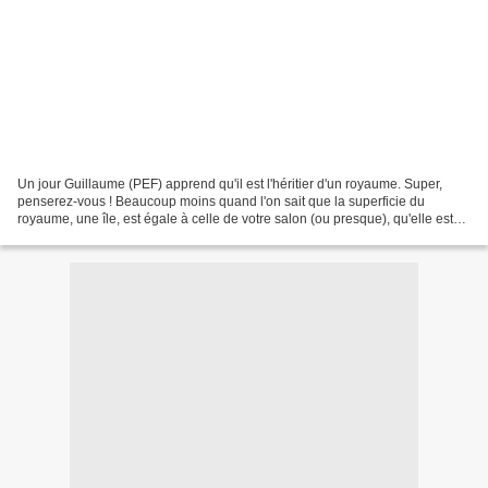
Un jour Guillaume (PEF) apprend qu'il est l'héritier d'un royaume. Super,
penserez-vous ! Beaucoup moins quand l'on sait que la superficie du
royaume, une île, est égale à celle de votre salon (ou presque), qu'elle est
peuplée de gens (très) bizarres...