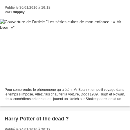
Publié le 30/01/2010 à 16:18
Par
Chippily
Pour comprendre le phénomène qu a été « Mr Bean », un petit voyage dans
le temps s impose. Allez, fais chauffer la voiture, Doc ! 1989. Hugh et Rowan,
deux comédiens britanniques, jouent un sketch sur Shakespeare lors d un
spectacle de charité contre...
Harry Potter of the dead ?
Publié le 24/01/2010 à 20:12