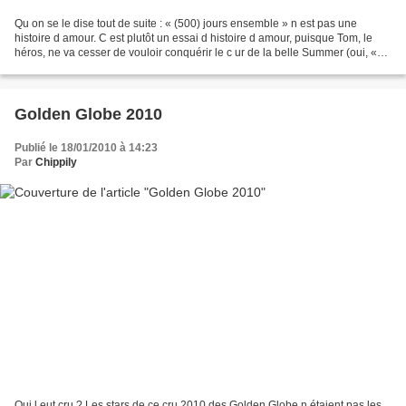
Qu on se le dise tout de suite : « (500) jours ensemble » n est pas une
histoire d amour. C est plutôt un essai d histoire d amour, puisque Tom, le
héros, ne va cesser de vouloir conquérir le c ur de la belle Summer (oui, «
été » en français, quoi J vous...
Golden Globe 2010
Publié le 18/01/2010 à 14:23
Par
Chippily
Qui l eut cru ? Les stars de ce cru 2010 des Golden Globe n étaient pas les