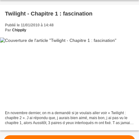
Twilight - Chapitre 1 : fascination
Publié le 11/01/2010 à 14:48
Par
Chippily
En novembre dernier, on m a demandé si je voulais aller voir « Twilight :
chapitre 2 ». J ai répondu que, j aurais bien aimé, mais bon, j ai pas vu le
chapitre 1, alors Aussitôt, 3 paires d yeux interloqués m ont fixé. T as jamais
vu Twilight ??? Bah,...