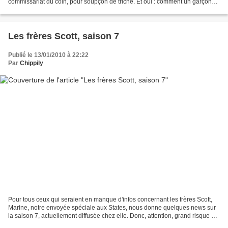
commissariat du coin, pour soupçon de triche. Et oui : comment un garçon
pauvre issu des bidonvilles aurait-il...
Les frères Scott, saison 7
Publié le 13/01/2010 à 22:22
Par
Chippily
Pour tous ceux qui seraient en manque d'infos concernant les frères Scott,
Marine, notre envoyée spéciale aux States, nous donne quelques news sur
la saison 7, actuellement diffusée chez elle. Donc, attention, grand risque de
spoilers... Salut Marine,...