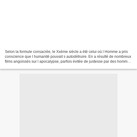
Selon la formule consacrée, le Xxème siècle a été celui où l Homme a pris
conscience que l humanité pouvait s autodétruire. En a résulté de nombreux
films angoissés sur l apocalypse, parfois évitée de justesse par des hommes
forts, valeureux et américains...