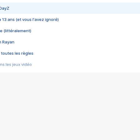
 DayZ
 a 13 ans (et vous l'avez ignoré)
e (littéralement)
im Rayan
 toutes les règles
s les jeux vidéo
us choquant de Rockstar ? - Le scandale BULLY
e plus moche de Steam
du RÊVE tourne au CAUCHEMAR
pendant 8 heures
it… à tort
umiliés par un jeu vidéo